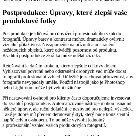
Postprodukce: Úpravy, které zlepší vaše
produktové fotky
Postprodukce je klíčová pro dosažení profesionálního vzhledu
fotografií. Úpravy barev a kontrastu mohou dramaticky ovlivnit
vizuální přitažlivost. Nezapomeňte na oříznutí a odstranění
nežádoucích objektů, které odvádějí pozornost od produktu.
Kvalitní postprodukce zkrátka může udělat zázraky.
Retušování je dalším krokem, který zlepšuje celkový dojem.
Vyhlazování povrchů nebo odstranění drobných vad může dodat
fotografii profesionální vzhled. Důležité je zachovat přirozenost, aby
fotografie nevypadaly uměle. Použití nástrojů jako je Photoshop
nebo Lightroom může být velmi užitečné.
Při nastavování e-shopů pro klienty často doporučujeme investovat
do kvalitní postprodukce. Automatizované nástroje mohou usnadnit
některé úpravy, ale ruční doladění je nezbytné pro nejlepší výsledek.
Také je dobré mít předem definovaný styl, který bude konzistentní
napříč celým e-shopem. To pomůže vytvořit jednotný
a profesionální vzhled vašich produktových fotografií.