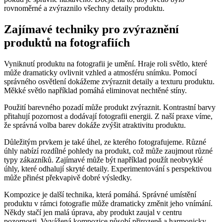
rovnoměrné a zvýraznilo všechny detaily produktu.
Zajímavé techniky pro zvýraznění
produktů na fotografiích
Vyniknutí produktu na fotografii je umění. Hraje roli světlo, které
může dramaticky ovlivnit vzhled a atmosféru snímku. Pomocí
správného osvětlení dokážeme zvýraznit detaily a texturu produktu.
Měkké světlo například pomáhá eliminovat nechtěné stíny.
Použití barevného pozadí může produkt zvýraznit. Kontrastní barvy
přitahují pozornost a dodávají fotografii energii. Z naší praxe víme,
že správná volba barev dokáže zvýšit atraktivitu produktu.
Důležitým prvkem je také úhel, ze kterého fotografujeme. Různé
úhly nabízí rozdílné pohledy na produkt, což může zaujmout různé
typy zákazníků. Zajímavé může být například použít neobvyklé
úhly, které odhalují skryté detaily. Experimentování s perspektivou
může přinést překvapivě dobré výsledky.
Kompozice je další technika, která pomáhá. Správné umístění
produktu v rámci fotografie může dramaticky změnit jeho vnímání.
Někdy stačí jen malá úprava, aby produkt zaujal v centru
pozornosti. Vyvážená kompozice působí přirozeně a harmonicky.