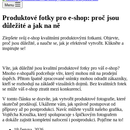
Menu
Produktové fotky pro e-shop: proč jsou
důležité a jak na ně
Zlepšete svůj e-shop kvalitními produktovými fotkami. Objevte,
proč jsou důležité, a naučte se, jak je efektivně vytvořit. Klikněte a
inspirujte se!
Víte, jak důležité jsou kvalitní produktové fotky pro váš e-shop?
Mnoho e-shopařů podceňuje vliv, který mohou mít na prodejní
úspěch. Přitom špatně zpracované snímky mohou odradit zákazníky,
kteří se rozhodují na základě vizuálních dojmů. Bez kvalitních fotek
se může váš e-shop ztratit mezi konkurencí.
V tomto článku se dozvíte, jak vytvořit produktové fotografie, které
skutečně prodávají. Ukážeme vám, jak správně postupovat od
přípravy až po postprodukci. Navíc můžete využít našeho grafika,
Vojtěcha Kroužka, který spolupracuje s špičkovým fotografem
a dokáže zajistit kompletní nafocení i postprodukci. Pojďme na to!
19 června, 2026