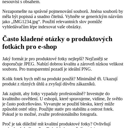
nesouvisí s obsahem.
Nezapomeňte na správné pojmenování souborů. Jména souborů by
měla být popisná a snadno čitelná. Vyhněte se generickým názvům
jako „IMG1234.jpg“. Použití relevantních slov pomůže
vyhledávačům lépe indexovat vaše obrázky.
Často kladené otázky o produktových
fotkách pro e-shop
Jaký formát je pro produktové fotky nejlepší? Nejčastěji se
doporučuje JPEG. Nabízí dobrou kvalitu a zároveň nízkou velikost
souboru. Pro transparentní pozadí je ideální PNG.
Kolik fotek bych měl na produkt použít? Minimálně tři. Ukazují
produkt z různých úhlů a zvyšují důvěru zákazníků.
Jak zajistit, aby fotky vypadaly profesionálně? Investujte do
kvalitního osvětlení. U eshopů, které spravujeme, vidíme, že světlo
je často podceňováno. Vyvarujte se použití blesku, který může
způsobit ostré stíny. Použijte stativ pro stabilitu a ostrost fotek.
Pokud je to možné, zvažte profesionálního fotografa.
Proč je tak důležité mít kvalitní produktové fotky? Ovlivňují