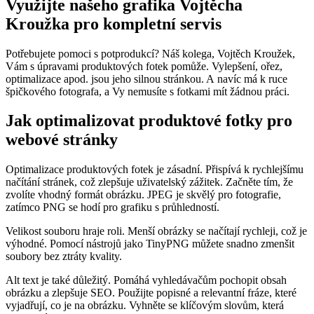
Využijte našeho grafika Vojtěcha
Kroužka pro kompletní servis
Potřebujete pomoci s potprodukcí? Náš kolega, Vojtěch Kroužek,
Vám s úpravami produktových fotek pomůže. Vylepšení, ořez,
optimalizace apod. jsou jeho silnou stránkou. A navíc má k ruce
špičkového fotografa, a Vy nemusíte s fotkami mít žádnou práci.
Jak optimalizovat produktové fotky pro
webové stránky
Optimalizace produktových fotek je zásadní. Přispívá k rychlejšímu
načítání stránek, což zlepšuje uživatelský zážitek. Začněte tím, že
zvolíte vhodný formát obrázku. JPEG je skvělý pro fotografie,
zatímco PNG se hodí pro grafiku s průhledností.
Velikost souboru hraje roli. Menší obrázky se načítají rychleji, což je
výhodné. Pomocí nástrojů jako TinyPNG můžete snadno zmenšit
soubory bez ztráty kvality.
Alt text je také důležitý. Pomáhá vyhledávačům pochopit obsah
obrázku a zlepšuje SEO. Použijte popisné a relevantní fráze, které
vyjadřují, co je na obrázku. Vyhněte se klíčovým slovům, která