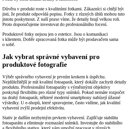
Důvěra v produkt roste s kvalitními fotkami. Zákazníci si chtějí být
jisti, že produkt odpovídá popisu. Fotky z různých úhlů mohou tuto
jistotu poskytnout. Z naší praxe víme, že detaily hrají velkou roli.
Proto doporučujeme investovat do profesionálního focení.
Produktové fotky nejsou jen o estetice. Jsou o komunikaci
s klientem. Dobře zpracovaná fotka může být prodavačem sama
o sobě.
Jak vybrat správné vybavení pro
produktové fotografie
Výběr správného vybavení je prvním krokem k úspěchu.
Nejdůležitější je mít kvalitní fotoaparát, který dokáže zachytit detaily
produktu. Profesionální fotoaparáty s výměnnými objektivy
poskytují flexibilitu pro různé typy snímků. Pokud nemáte rozpočet
na drahý fotoaparát, některé moderní smartphony nabízejí úžasné
výsledky. U e-shopů, které spravujeme, často vidíme, jak kvalitní
vybavení zvýší prodejní efektivitu.
Stativ je dalším nezbytným prvkem vybavení. Zajišťuje stabilitu
fotoaparátu a eliminuje rozmazání snímků. Investujte do stabilního
a flexibilního stativu, který vám umožní pracovat v různých