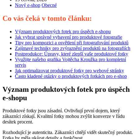
Nový e-shop
Obecné
Co vás čeká v tomto článku:
Význam produktových fotek pro úspěch e-shopu
Jak vybrat správné vybavení pro produktové fotografie
Tipy pro kompozici a osvětlení při fotografování produktů
Zajímavé techniky pro zvýraznění produktů na fotografiích
Postprodukce: Úpravy, které zlepší vaše produktové fotky
Využijte našeho grafika Vojtěcha Kroužka pro kompletní
servis
Jak optimalizovat produktové fotky pro webové stránky
Často kladené otázky o produktových fotkách pro e-shop
Význam produktových fotek pro úspěch
e-shopu
Produktové fotky jsou zásadní. Ovlivňují první dojem, který
zákazníci získají. Kvalitní fotky mohou zvýšit konverze v řádu
desítek procent.
Rozhodující je autenticita. Zákazníci chtějí vidět skutečný produkt.
Fotka by měla ukázat detaily a funkčnost.