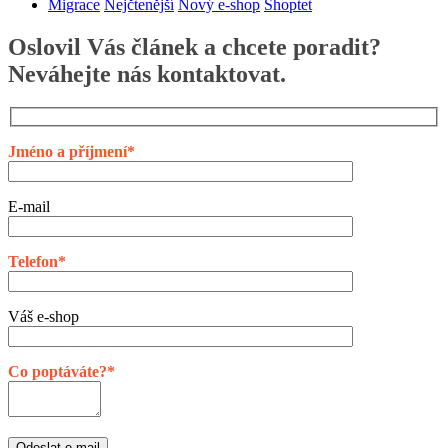
Migrace
Nejčtenější
Nový e-shop
Shoptet
úspěšně
zmigrovali
e-
Oslovil Vás článek a chcete poradit?
shop
Neváhejte nás kontaktovat.
kuchynskepotreby.cz
ze
Shopionu
na
Shoptet
Jméno a příjmení*
E-mail
Telefon*
Váš e-shop
Co poptáváte?*