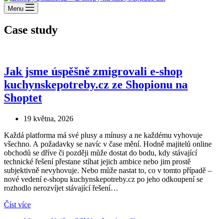
Menu
Case study
Jak jsme úspěšně zmigrovali e-shop
kuchynskepotreby.cz ze Shopionu na
Shoptet
19 května, 2026
Každá platforma má své plusy a mínusy a ne každému vyhovuje
všechno. A požadavky se navíc v čase mění. Hodně majitelů online
obchodů se dříve či později může dostat do bodu, kdy stávající
technické řešení přestane stíhat jejich ambice nebo jim prostě
subjektivně nevyhovuje. Nebo může nastat to, co v tomto případě –
nové vedení e-shopu kuchynskepotreby.cz po jeho odkoupení se
rozhodlo nerozvíjet stávající řešení…
Jak
Číst více
jsme